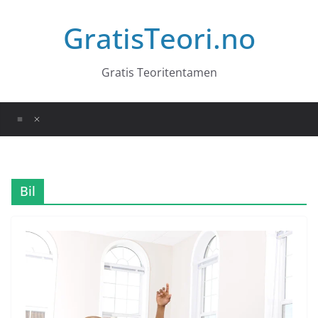
Hopp
GratisTeori.no
til
innholdet
Gratis Teoritentamen
Bil