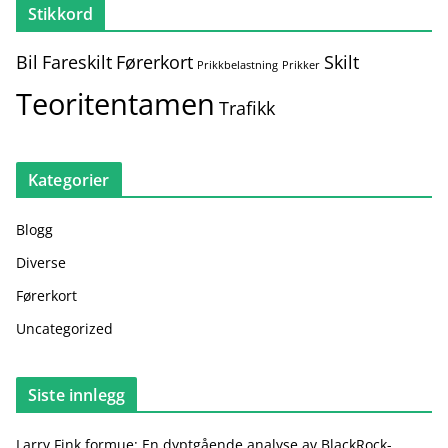
Stikkord
Bil
Fareskilt
Førerkort
Skilt
Prikkbelastning
Prikker
Teoritentamen
Trafikk
Kategorier
Blogg
Diverse
Førerkort
Uncategorized
Siste innlegg
Larry Fink formue: En dyptgående analyse av BlackRock-