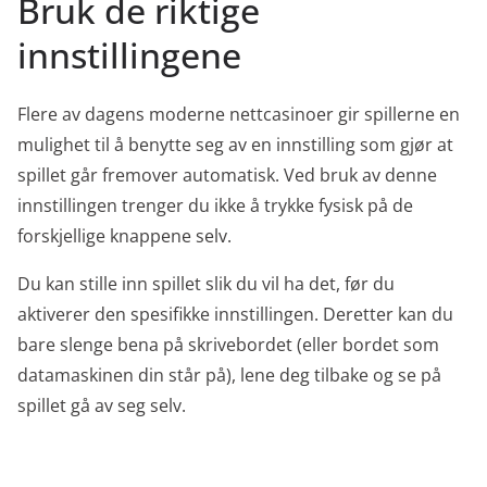
Bruk de riktige
innstillingene
Flere av dagens moderne nettcasinoer gir spillerne en
mulighet til å benytte seg av en innstilling som gjør at
spillet går fremover automatisk. Ved bruk av denne
innstillingen trenger du ikke å trykke fysisk på de
forskjellige knappene selv.
Du kan stille inn spillet slik du vil ha det, før du
aktiverer den spesifikke innstillingen. Deretter kan du
bare slenge bena på skrivebordet (eller bordet som
datamaskinen din står på), lene deg tilbake og se på
spillet gå av seg selv.