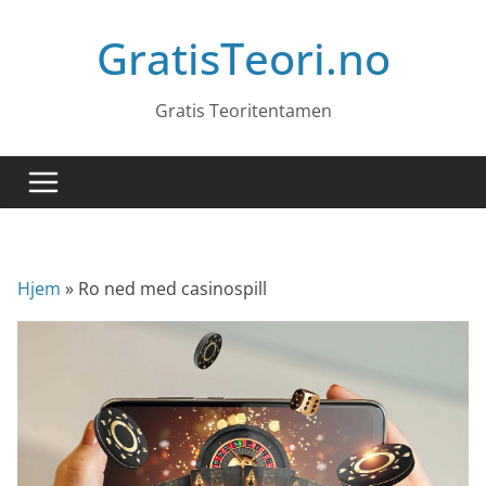
Hopp
GratisTeori.no
til
innholdet
Gratis Teoritentamen
Hjem
»
Ro ned med casinospill