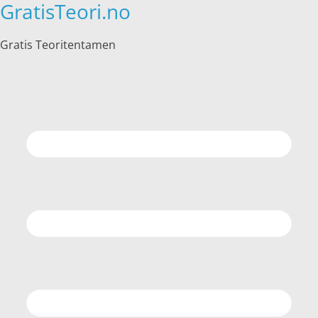
GratisTeori.no
Hopp
til
innholdet
Gratis Teoritentamen