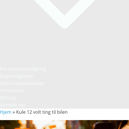
Personvernerklæring
Kopirettigheter
Informasjonskapsler
Annonsere
Om oss
Kontakt oss
Hjem
»
Kule 12 volt ting til bilen